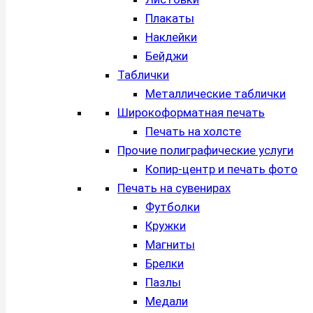
Плакаты
Наклейки
Бейджи
Таблички
Металлические таблички
Широкоформатная печать
Печать на холсте
Прочие полиграфические услуги
Копир-центр и печать фото
Печать на сувенирах
Футболки
Кружки
Магниты
Брелки
Пазлы
Медали