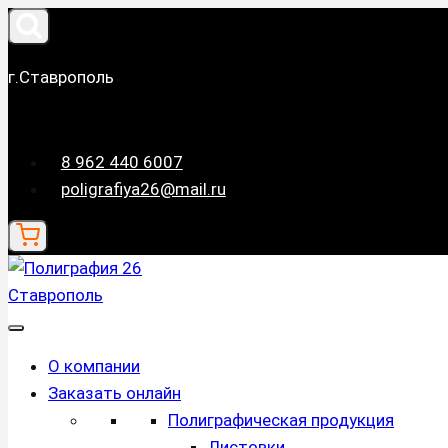
Перейти
к
содержимому
г.Ставрополь
8 962 440 6007
poligrafiya26@mail.ru
О компании
Заказать онлайн
Полиграфическая продукция
Листовки