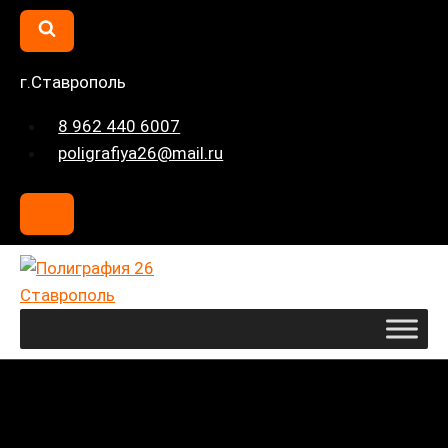
Перейти
к
содержимому
г.Ставрополь
8 962 440 6007
poligrafiya26@mail.ru