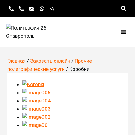
Перейти
к
содержимому
Главная
/
Заказать онлайн
/
Прочие
полиграфические услуги
/
Коробки