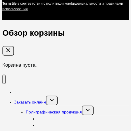
Turnstile
в соответствии с
политикой конфиденциальности
и
правилами
использования
.
Обзор корзины
Корзина пуста.
О компании
Переключить
Заказать онлайн
дочернее
меню
Переключить
Полиграфическая продукция
дочернее
меню
Листовки
Плакаты